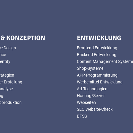
 & KONZEPTION
ENTWICKLUNG
ce Design
Frontend Entwicklung
ence
Backend Entwicklung
entity
Content Management System
Shop-Systeme
rategien
APP-Programmierung
r Erstellung
Werbemittel-Entwicklung
analyse
Ad-Technologien
ng
Hosting/Server
eoproduktion
Webseiten
SEO Website-Check
BFSG