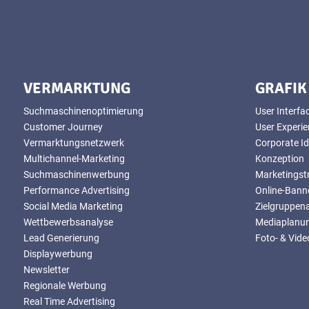
VERMARKTUNG
GRAFIK
Suchmaschinenoptimierung
User Interfa
Customer Journey
User Experi
Vermarktungsnetzwerk
Corporate Id
Multichannel-Marketing
Konzeption
Suchmaschinenwerbung
Marketingst
Performance Advertising
Online-Banne
Social Media Marketing
Zielgruppen
Wettbewerbsanalyse
Mediaplanu
Lead Generierung
Foto- & Vid
Displaywerbung
Newsletter
Regionale Werbung
Real Time Advertising