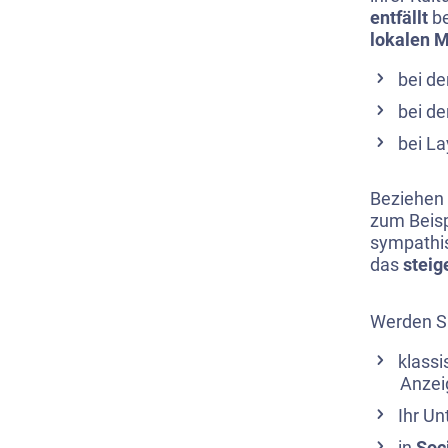
entfällt
be
lokalen 
bei de
bei de
bei La
Beziehen 
zum Beisp
sympathi
das
steig
Werden Si
klass
Anzei
Ihr U
in
Soc