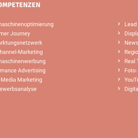
OMPETENZEN
aschinenoptimierung
Lead 
mer Journey
Disp
rktungsnetzwerk
Newsl
channel-Marketing
Regi
aschinenwerbung
Real 
rmance Advertising
Foto-
l Media Marketing
YouT
ewerbsanalyse
Digit