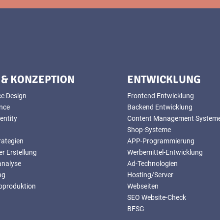
 & KONZEPTION
ENTWICKLUNG
ce Design
Frontend Entwicklung
ence
Backend Entwicklung
entity
Content Management System
Shop-Systeme
rategien
APP-Programmierung
r Erstellung
Werbemittel-Entwicklung
analyse
Ad-Technologien
ng
Hosting/Server
eoproduktion
Webseiten
SEO Website-Check
BFSG