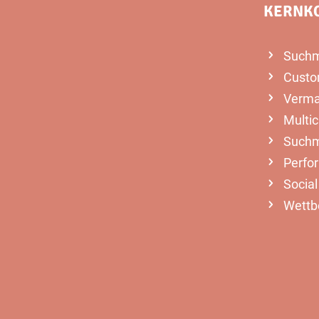
KERNK
Suchm
Custo
Verma
Multi
Suchm
Perfo
Socia
Wettb