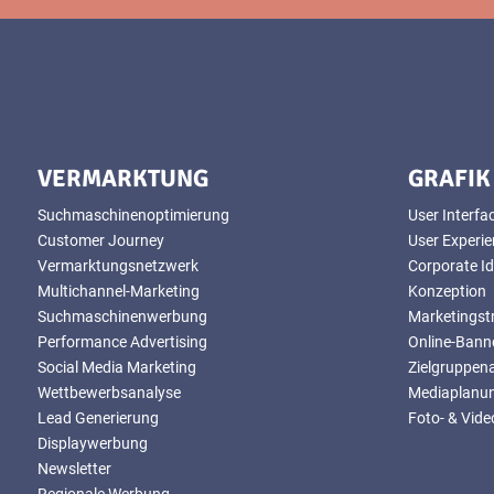
VERMARKTUNG
GRAFIK
Suchmaschinenoptimierung
User Interfa
Customer Journey
User Experi
Vermarktungsnetzwerk
Corporate Id
Multichannel-Marketing
Konzeption
Suchmaschinenwerbung
Marketingst
Performance Advertising
Online-Banne
Social Media Marketing
Zielgruppen
Wettbewerbsanalyse
Mediaplanu
Lead Generierung
Foto- & Vid
Displaywerbung
Newsletter
Regionale Werbung