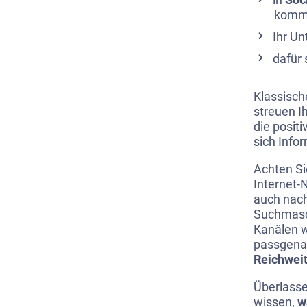
kommu
Ihr U
dafür 
Klassisch
streuen I
die posit
sich Info
Achten Si
Internet-
auch nach
Suchmasc
Kanälen w
passgenau
Reichweit
Überlasse
wissen,
w