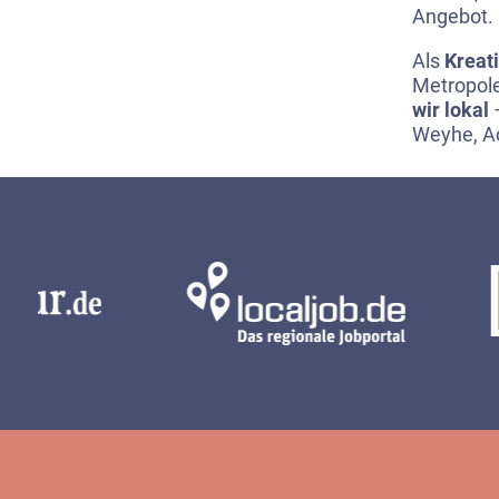
Angebot.
Als
Kreat
Metropol
wir lokal
–
Weyhe, A