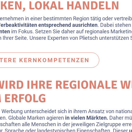
KEN, LOKAL HANDELN
nternehmen in einer bestimmten Region tätig oder vertrei
erbeaktivitäten entsprechend ausrichten
. Dabei stehe
nten
im Fokus. Setzen Sie daher auf regionales Marketin
n Ihrer Seite. Unsere Experten von Plietsch unterstützen 
ITERE KERNKOMPETENZEN
WIRD IHRE REGIONALE 
 ERFOLG
 Werbung unterscheidet sich in ihrem Ansatz von nationa
n. Globale Marken agieren
in vielen Märkten.
Daher mü
chaften alle Menschen in der jeweiligen Zielgruppe err
tur, Sprache oder landestypischen Eigenschaften. Dieser
u