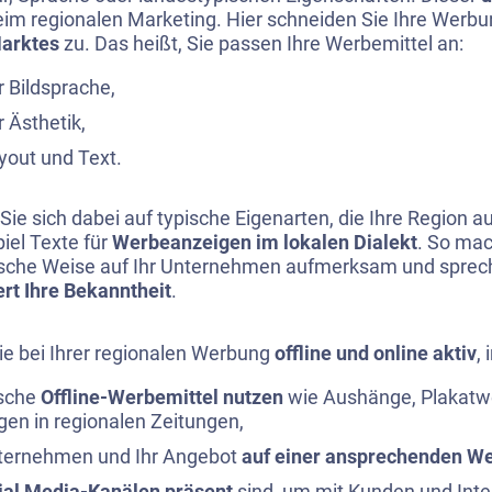
im regionalen Marketing. Hier schneiden Sie Ihre Werbu
Marktes
zu. Das heißt, Sie passen Ihre Werbemittel an:
r Bildsprache,
r Ästhetik,
yout und Text.
Sie sich dabei auf typische Eigenarten, die Ihre Region a
iel Texte für
Werbeanzeigen im lokalen Dialekt
. So mac
sche Weise auf Ihr Unternehmen aufmerksam und sprech
ert Ihre Bekanntheit
.
e bei Ihrer regionalen Werbung
offline und online aktiv
,
ische
Offline-Werbemittel nutzen
wie Aushänge, Plakatw
gen in regionalen Zeitungen,
nternehmen und Ihr Angebot
auf einer ansprechenden We
ial Media-Kanälen präsent
sind, um mit Kunden und Inte