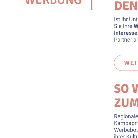
DEN
Ist Ihr U
Sie Ihre
W
Interesse
Partner a
WE
SO 
ZUM
Regionale
Kampagne
Werbebots
ihrer Kul