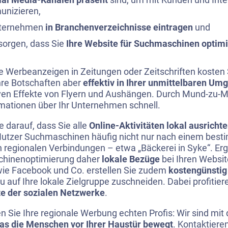
nizieren,
nternehmen
in Branchenverzeichnisse eintragen
und
sorgen, dass Sie
Ihre Website für Suchmaschinen optim
e Werbeanzeigen in Zeitungen oder Zeitschriften kosten 
hre Botschaften aber
effektiv in Ihrer unmittelbaren U
iven Effekte von Flyern und Aushängen. Durch Mund-zu-
rmationen über Ihr Unternehmen schnell.
e darauf, dass Sie alle
Online-Aktivitäten lokal ausricht
Nutzer Suchmaschinen häufig nicht nur nach einem bes
 regionalen Verbindungen – etwa „Bäckerei in Syke“. E
hinenoptimierung daher
lokale Bezüge
bei Ihren Websit
ie Facebook und Co. erstellen Sie zudem
kostengünsti
 auf Ihre lokale Zielgruppe zuschneiden. Dabei profitier
e der sozialen Netzwerke
.
n Sie Ihre regionale Werbung echten Profis: Wir sind mit
as die Menschen vor Ihrer Haustür bewegt
. Kontaktieren