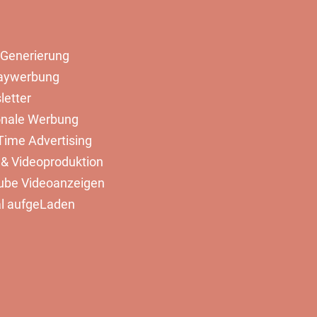
Generierung
laywerbung
etter
onale Werbung
Time Advertising
 & Videoproduktion
ube Videoanzeigen
al aufgeLaden