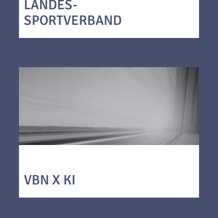
LANDES-
SPORTVERBAND
VBN X KI