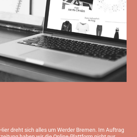
 Hier dreht sich alles um Werder Bremen. Im Auftrag
eitung haben wir die Online-Plattform nicht nur