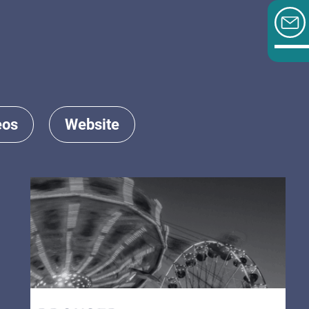
eos
Website