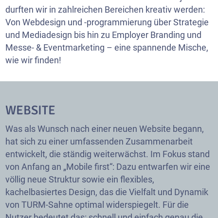
durften wir in zahlreichen Bereichen kreativ werden:
Von Webdesign und -programmierung über Strategie
und Mediadesign bis hin zu Employer Branding und
Messe- & Eventmarketing – eine spannende Mische,
wie wir finden!
WEBSITE
Was als Wunsch nach einer neuen Website begann,
hat sich zu einer umfassenden Zusammenarbeit
entwickelt, die ständig weiterwächst. Im Fokus stand
von Anfang an „Mobile first“: Dazu entwarfen wir eine
völlig neue Struktur sowie ein flexibles,
kachelbasiertes Design, das die Vielfalt und Dynamik
von TURM-Sahne optimal widerspiegelt. Für die
Nutzer bedeutet das: schnell und einfach genau die