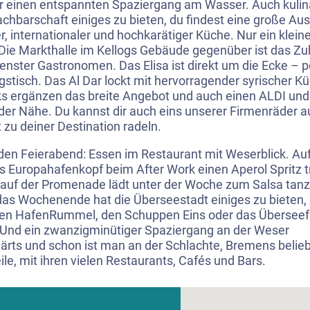
ür einen entspannten Spaziergang am Wasser. Auch kulin
chbarschaft einiges zu bieten, du findest eine große Au
er, internationaler und hochkarätiger Küche. Nur ein klein
 Die Markthalle im Kellogs Gebäude gegenüber ist das Z
enster Gastronomen. Das Elisa ist direkt um die Ecke – pe
gstisch. Das Al Dar lockt mit hervorragender syrischer K
s ergänzen das breite Angebot und auch einen ALDI un
n der Nähe. Du kannst dir auch eins unserer Firmenräder a
 zu deiner Destination radeln.
 den Feierabend: Essen im Restaurant mit Weserblick. Au
s Europahafenkopf beim After Work einen Aperol Spritz t
auf der Promenade lädt unter der Woche zum Salsa tanz
das Wochenende hat die Überseestadt einiges zu bieten
den HafenRummel, den Schuppen Eins oder das Überseefe
Und ein zwanzigminütiger Spaziergang an der Weser
ärts und schon ist man an der Schlachte, Bremens belieb
ile, mit ihren vielen Restaurants, Cafés und Bars.