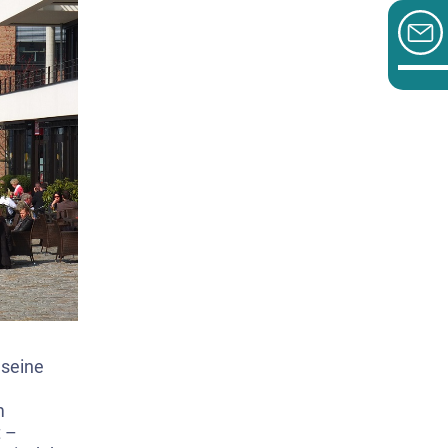
 seine
m
t –