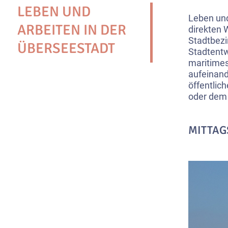
LEBEN UND
Leben und
ARBEITEN IN DER
direkten 
Stadtbezi
ÜBERSEESTADT
Stadtentw
maritimes
aufeinand
öffentlic
oder dem 
MITTAG