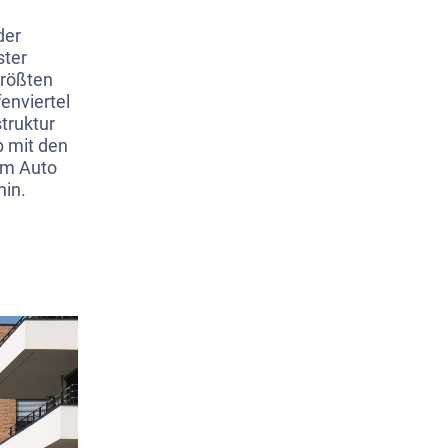
der
ster
größten
enviertel
struktur
b mit den
dem Auto
hin.