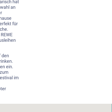
arisch hat
swahl an
er
uhause
rfekt für
üche.
d REWE
usleihen
f den
rinken.
en ein.
, zum
stival im
ter