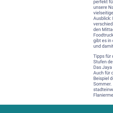
perfekt f
unsere Na
vielseitig
Ausblick:
verschied
den Mitta
Foodtruck
gibt es i
und damit
Tipps für
Stufen de
Das Jaya 
Auch für 
Beispiel 
Sommer. 
stadteinw
Flanierme