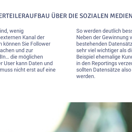
ERTEILERAUFBAU ÜBER DIE SOZIALEN MEDIE
ind, wenig
So werden deutlich bess
 externen Kanal der
Neben der Gewinnung vo
n können Sie Follower
bestehenden Datensätzen
achen und zur
sehr viel wichtiger als
dIn… die möglichen
Beispiel ehemalige Kun
er User kann Daten und
in den Reportings verz
uss nicht erst auf eine
sollten Datensätze als
werden.