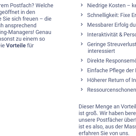
Ihrem Postfach? Welche
Niedrige Kosten – k
geöffnet in den
Schnelligkeit: Fixe 
e Sie sich freuen – die
Messbarer Erfolg du
ch ansprechend
eting-Managers! Genau
Interaktivität & Per
umsonst zu einem so
Geringe Streuverlus
Die
Vorteile
für
interessiert
Direkte Responsemö
Einfache Pflege der
Höherer Return of In
Ressourcenschonend
Dieser Menge an Vortei
ist groß. Wir haben bere
unsere Postfächer über
ist es also, aus der Ma
erfahren Sie von uns.