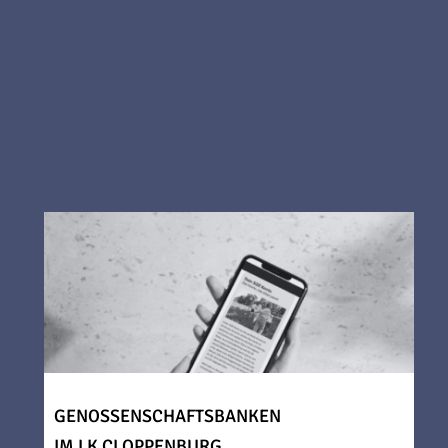
GENOSSENSCHAFTSBANKEN
IM LK CLOPPENBURG