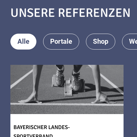
UNSERE REFERENZEN
Alle
Portale
Shop
We
BAYERISCHER LANDES-
SPORTVERBAND