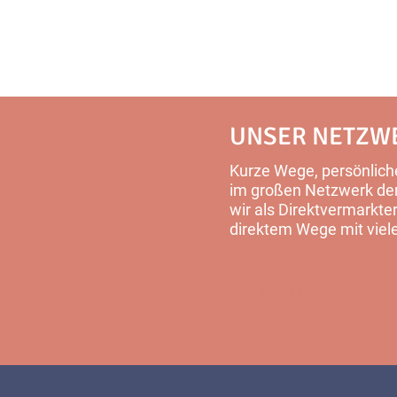
UNSER NETZW
Kurze Wege, persönliche
im großen Netzwerk der 
wir als Direktvermarkter
direktem Wege mit viel
MEHR