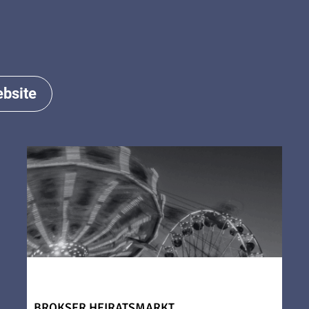
bsite
BROKSER HEIRATSMARKT