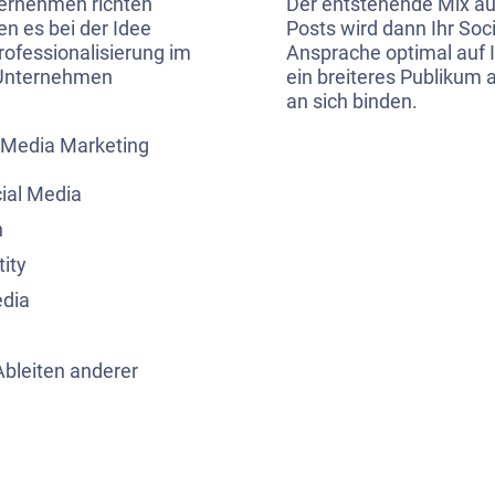
ternehmen richten
Der entstehende Mix au
en es bei der Idee
Posts wird dann Ihr Soc
ofessionalisierung im
Ansprache optimal auf I
n Unternehmen
ein breiteres Publikum
an sich binden.
l Media Marketing
ial Media
n
ity
edia
Ableiten anderer