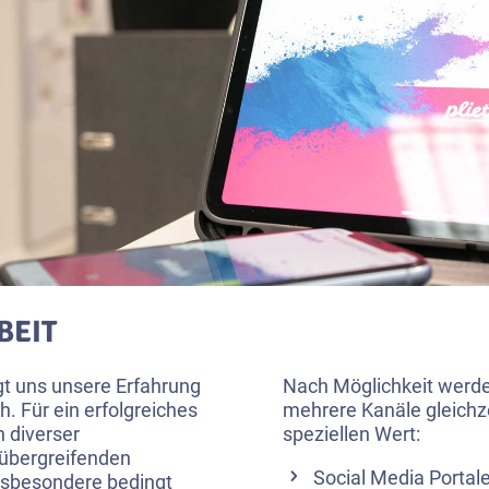
BEIT
igt uns unsere Erfahrung
Nach Möglichkeit werd
h. Für ein erfolgreiches
mehrere Kanäle gleichze
n diverser
speziellen Wert:
übergreifenden
Social Media Porta
nsbesondere bedingt