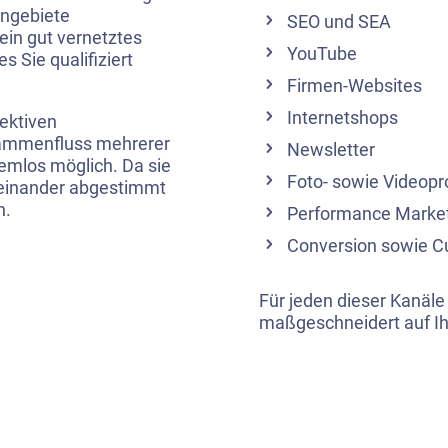
engebiete
SEO und SEA
 ein gut vernetztes
YouTube
 Sie qualifiziert
Firmen-Websites
Internetshops
ektiven
ammenfluss mehrerer
Newsletter
emlos möglich. Da sie
Foto- sowie Videop
feinander abgestimmt
n.
Performance Marke
Conversion sowie C
Für jeden dieser Kanäle 
maßgeschneidert auf Ih