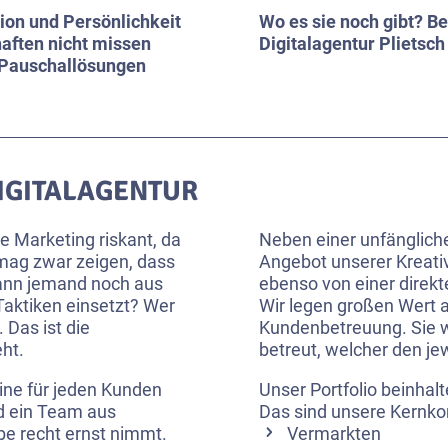
tion und Persönlichkeit
Wo es sie noch gibt? B
aften nicht missen
Digitalagentur Plietsch
r Pauschallösungen
DIGITALAGENTUR
e Marketing riskant, da
Neben einer unfängliche
mag zwar zeigen, dass
Angebot unserer Kreativ
ann jemand noch aus
ebenso von einer direkt
Taktiken einsetzt? Wer
Wir legen großen Wert 
Das ist die
Kundenbetreuung. Sie 
ht.
betreut, welcher den jew
eine für jeden Kunden
Unser Portfolio beinhal
nd ein Team aus
Das sind unsere Kernk
e recht ernst nimmt.
Vermarkten