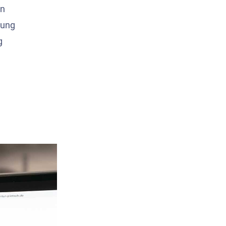
on
lung
g