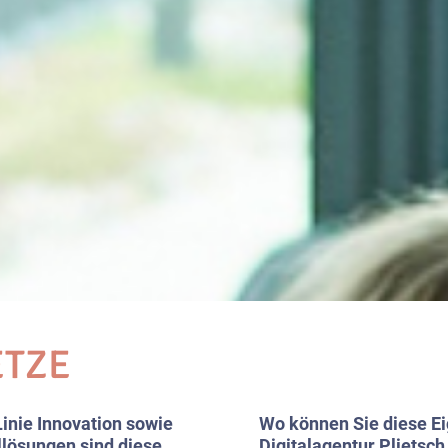
ETZE
Linie Innovation sowie
Wo können Sie diese Ei
llösungen sind diese
Digitalagentur Plietsch