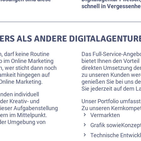
schnell in Vergessenhei
DERS ALS ANDERE DIGITALAGENTUR
, darf keine Routine
Das Full-Service-Angebo
so im Online Marketing
bietet Ihnen den Vorteil
n, wer sticht dann noch
direkten Umsetzung de
amkeit hingegen auf
zu unseren Kunden wer
 Online Marketing.
genießen Sie bei uns d
Sie jederzeit auf dem L
nden individuell
der Kreativ- und
Unser Portfolio umfasst
 dieser Aufgabenstellung
Zu unseren Kernkompe
ern im Mittelpunkt.
Vermarkten
n der Umgebung von
Grafik sowieKonzep
Technische Entwick