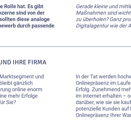
e Rolle hat. Es gibt
Gerade kleine und mitt
nzerne sind von der
Maßnahmen sind wichti
sollten diese analoge
zu überholen? Ganz prob
tbewerb durch passende
Digitalagentur wie der Ag
 UND IHRE FIRMA
es Marktsegment und
In der Tat werden hoch
leibt gänzlich
Onlinepräsenz im Laufe d
erung online enorm
Erfolg. Zunehmend meh
line mehr Erfolge
im Internet erhalten – 
ür Sie?
darüber, wie sie sie k
potenzielle Kunden auf
Onlinepräsenz Ihrer War