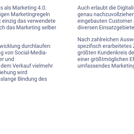
s als Marketing 4.0.
Auch erlaubt die Digit
tigen Marketingregeln
genau nachzuvollziehe
t einzig das verwendete
eingebauten
Customer 
ch das Marketing selber
diversen Einsatzgebie
Nach zahlreichen Auswe
wicklung durchlaufen:
spezifisch erarbeitet
g von Social-Media-
größten Kundenkreis de
er und
einer größtmöglichen Eff
f dem Verkauf vielmehr
umfassendes Marketing
iehung wird
enslange Bindung des