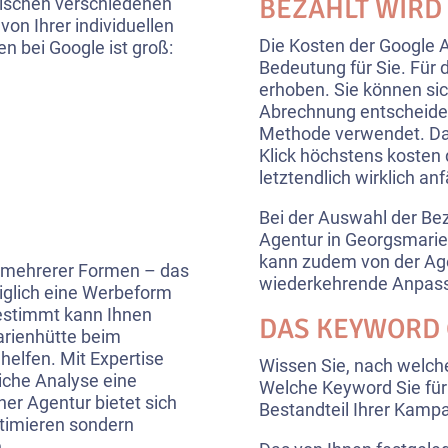
BEZAHLT WIRD
ischen verschiedenen
on Ihrer individuellen
Die Kosten der Google 
 bei Google ist groß:
Bedeutung für Sie. Für
erhoben. Sie können sic
Abrechnung entscheiden
Methode verwendet. Dabe
Klick höchstens kosten d
letztendlich wirklich anf
Bei der Auswahl der Bez
Agentur in Georgsmar
kann zudem von der Age
n mehrerer Formen – das
wiederkehrende Anpass
diglich eine Werbeform
bestimmt kann Ihnen
DAS KEYWORD 
rienhütte beim
helfen. Mit Expertise
Wissen Sie, nach welch
iche Analyse eine
Welche Keyword Sie für 
er Agentur bietet sich
Bestandteil Ihrer Kam
ptimieren sondern
.