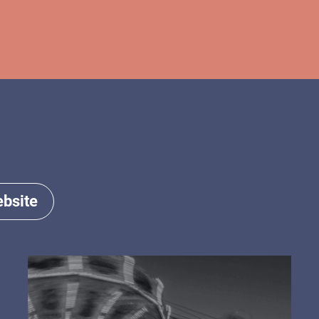
MEHR
bsite