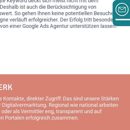
gte Keyword deckt sich meist nicht mit dem
 Deshalb ist auch die Berücksichtigung von
ert. So gehen Ihnen keine potentiellen Besucher
e verläuft erfolgreicher. Der Erfolg tritt besonders
 von einer Google Ads Agentur unterstützen lassen.
ERK
 Kontakte, direkter Zugriff: Das sind unsere Stärken
Digitalvermarktung. Regional wie national arbeiten
 oder als Vermittler eng, transparent und auf
en Portalen erfolgreich zusammen.