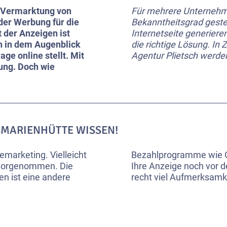
r Vermarktung von
Für mehrere Unternehmen
der Werbung für die
Bekanntheitsgrad gestei
 der Anzeigen ist
Internetseite generier
n in dem Augenblick
die richtige Lösung. I
ge online stellt. Mit
Agentur Plietsch werden
ung. Doch wie
GSMARIENHÜTTE WISSEN!
emarketing. Vielleicht
Bezahlprogramme wie G
 vorgenommen. Die
Ihre Anzeige noch vor 
n ist eine andere
recht viel Aufmerksamk