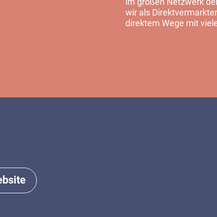
im großen Netzwerk der 
wir als Direktvermarkter
direktem Wege mit viel
MEHR
bsite