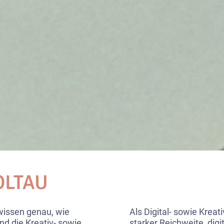
OLTAU
wissen genau, wie
Als Digital- sowie Kreat
nd die Kreativ- sowie
starker Reichweite, dig