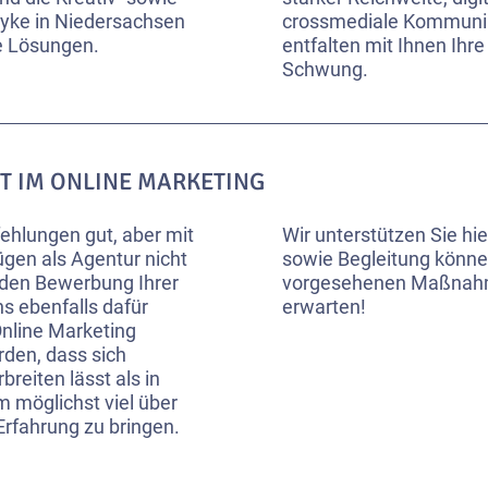
 Syke in Niedersachsen
crossmediale Kommunika
te Lösungen.
entfalten mit Ihnen Ihre
Schwung.
T IM ONLINE MARKETING
ehlungen gut, aber mit
Wir unterstützen Sie hi
ügen als Agentur nicht
sowie Begleitung könne
nden Bewerbung Ihrer
vorgesehenen Maßnahmen
s ebenfalls dafür
erwarten!
Online Marketing
den, dass sich
reiten lässt als in
m möglichst viel über
Erfahrung zu bringen.