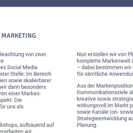
E MARKETING
 Beachtung von zwei
Nun erstellen wir von Pl
ve
komplette Markenwelt ü
es Social Media
– dabei bestimmen wir 
ter Stelle: Im Bereich
für sämtliche Anwendun
en sowie skalierbarer
Aus der Markenposition
 wir darin besonders
Kommunikationsziele abg
ren einer Marken-
kreative sowie strategi
pekt. Die
wirkungsvoll im Markt p
ür uns als
sowie Kanäle (on- sowie
Strategieentwicklung au
orkshops, aufbauend auf
Planung.
rarbeiten wir