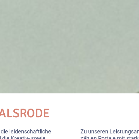
WALSRODE
 die leidenschaftliche
Zu unseren Leistungsang
 die Kreativ- sowie
zählen Portale mit star