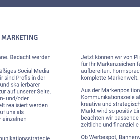
E MARKETING
kanne. Bedacht werden
Jetzt können wir von Pl
für Ihr Markenzeichen 
ßiges Social Media
aufbereiten. Formsprach
 sind Profis in der
komplette Markenwelt.
und skalierbarer
Aus der Markenposition
ur auf unserer Seite.
Kommunikationsziele abg
n- und/oder
kreative und strategisc
lt realisiert werden
Markt wird so positiv E
uf uns als
beachten wir passende I
r einzelnen
zeitliche und finanziell
Ob Werbespot, Bannerw
unikationsstrategie