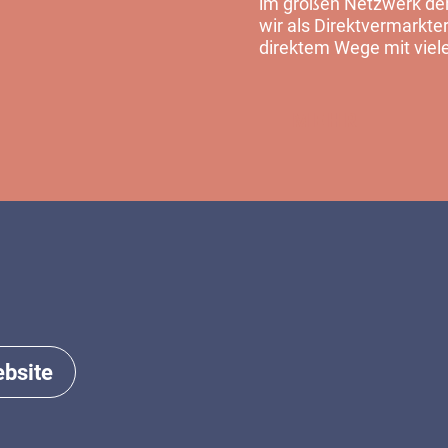
im großen Netzwerk der 
wir als Direktvermarkter
direktem Wege mit viel
MEHR
bsite