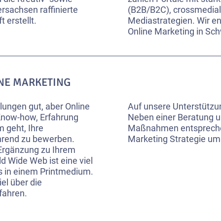
ersachsen raffinierte
(B2B/B2C), crossmedial
 erstellt.
Mediastrategien. Wir en
Online Marketing in Sc
INE MARKETING
lungen gut, aber Online
Auf unsere Unterstützu
 Know-how, Erfahrung
Neben einer Beratung u
 geht, Ihre
Maßnahmen entsprechen
ührend zu bewerben.
Marketing Strategie um
 Ergänzung zu Ihrem
d Wide Web ist eine viel
ls in einem Printmedium.
el über die
fahren.