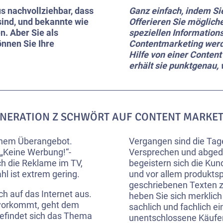
us nachvollziehbar, dass
Ganz einfach, indem Sie
ind, und bekannte wie
Offerieren Sie möglich
 Aber Sie als
speziellen Information
önnen Sie Ihre
Contentmarketing werde
Hilfe von einer Conten
erhält sie punktgenau,
ENERATION Z SCHWÖRT AUF CONTENT MARKE
einem Überangebot.
Vergangen sind die Tage,
 „Keine Werbung!“-
Versprechen und abgedr
ch die Reklame im TV,
begeistern sich die Kun
hl ist extrem gering.
und vor allem produktsp
geschriebenen Texten z
 auf das Internet aus.
heben Sie sich merklich
 vorkommt, geht dem
sachlich und fachlich e
findet sich das Thema
unentschlossene Käufe