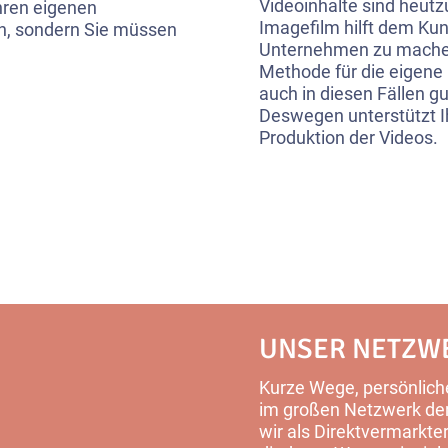
Videoinhalte sind heutz
Ihren eigenen
Imagefilm hilft dem Kun
in, sondern Sie müssen
Unternehmen zu machen. 
Methode für die eigene 
auch in diesen Fällen g
Deswegen unterstützt I
Produktion der Videos.
UNSER NETZW
Kurze Wege, persönliche
im großen Netzwerk der 
wir als Direktvermarkter