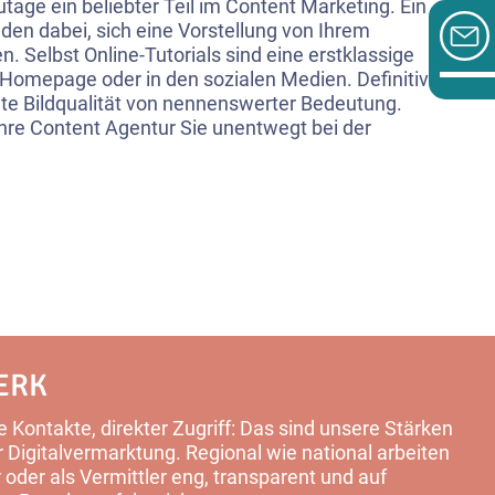
utage ein beliebter Teil im Content Marketing. Ein
den dabei, sich eine Vorstellung von Ihrem
Selbst Online-Tutorials sind eine erstklassige
Homepage oder in den sozialen Medien. Definitiv ist
ute Bildqualität von nennenswerter Bedeutung.
hre Content Agentur Sie unentwegt bei der
ERK
 Kontakte, direkter Zugriff: Das sind unsere Stärken
Digitalvermarktung. Regional wie national arbeiten
 oder als Vermittler eng, transparent und auf