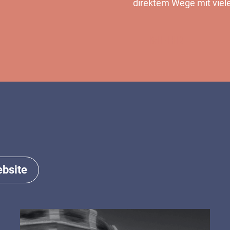
direktem Wege mit viel
MEHR
bsite