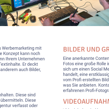
BILDER UND G
 es Werbemarketing mit
ve Konzept kann noch
Eine anerkannte Content
 kann Ihrem Unternehmen
Fotos eine große Rolle
extinhalte. Er deckt
sich um einen Social Me
 anderem auch Bilder,
handelt, eine erstklassig
vom Profi erstellten Bild
was Sie anbieten. Konta
erfahrenen Profi-Fotogr
nhalten. Diese sind
VIDEOAUFNAH
 übermitteln. Diese
entur verfasst oder