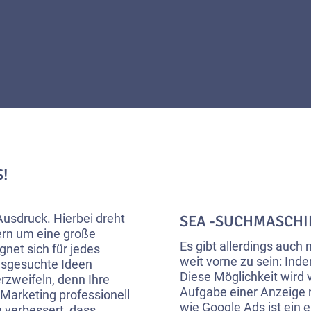
!
Ausdruck. Hierbei dreht
SEA -SUCHMASCH
ern um eine große
Es gibt allerdings auc
net sich für jedes
weit vorne zu sein: Ind
usgesuchte Ideen
Diese Möglichkeit wird
erzweifeln, denn Ihre
Aufgabe einer Anzeige n
Marketing professionell
wie Google Ads ist ein e
 verbessert, dass