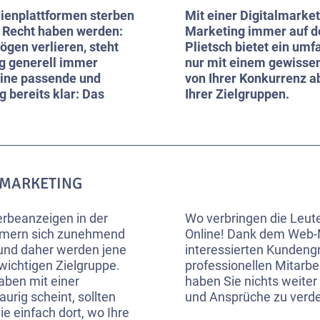
dienplattformen sterben
Mit einer Digitalmarke
r Recht haben werden:
Marketing immer auf d
en verlieren, steht
Plietsch bietet ein um
ng generell immer
nur mit einem gewissen
eine passende und
von Ihrer Konkurrenz a
g bereits klar: Das
Ihrer Zielgruppen.
 MARKETING
rbeanzeigen in der
Wo verbringen die Leute 
kümmern sich zunehmend
Online! Dank dem Web-Ma
und daher werden jene
interessierten Kundeng
wichtigen Zielgruppe.
professionellen Mitarbe
aben mit einer
haben Sie nichts weiter
rig scheint, sollten
und Ansprüche zu verde
ie einfach dort, wo Ihre