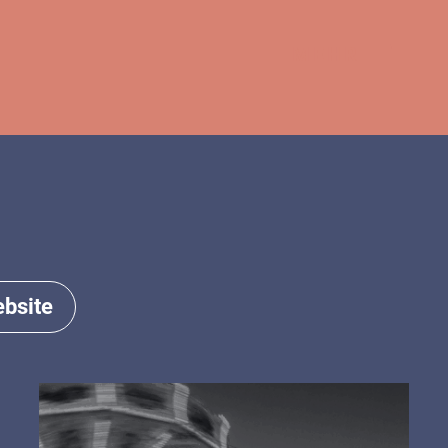
MEHR
bsite