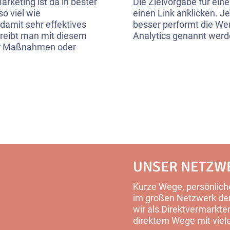
rketing ist da in bester
Die Zielvorgabe für ein
o viel wie
einen Link anklicken. Je
damit sehr effektives
besser performt die W
hreibt man mit diesem
Analytics genannt werd
her Maßnahmen oder
UNSER NETZW
Kurze Wege, persönliche
im großen Netzwerk der 
wir als Direktvermarkter
direktem Wege mit viel