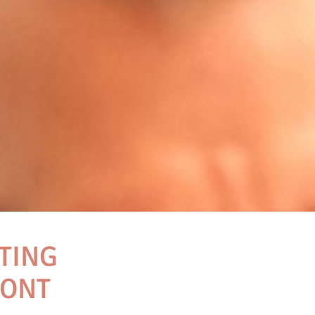
TING
MONT