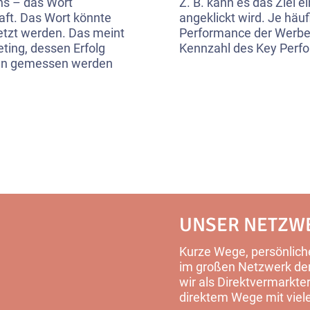
ns – das Wort
Z. B. kann es das Ziel 
haft. Das Wort könnte
angeklickt wird. Je häufi
etzt werden. Das meint
Performance der Werbe
eting, dessen Erfolg
Kennzahl des Key Perfo
en gemessen werden
UNSER NETZW
Kurze Wege, persönliche
im großen Netzwerk der 
wir als Direktvermarkter
direktem Wege mit viel