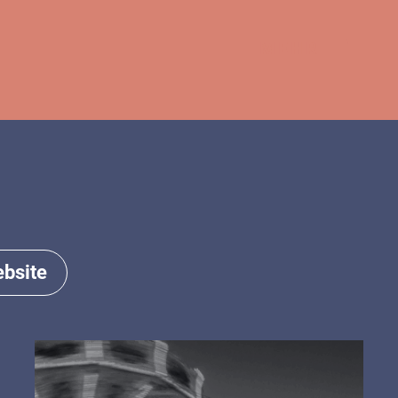
MEHR
bsite