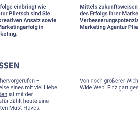
folge einbringt wie
Mittels zukunftsweisen
ur Plietsch sind Sie
des Erfolgs Ihrer Mar
 kreativen Ansatz sowie
Verbesserungspotenzia
arketingerfolg in
Marketing Agentur Pliet
keting.
ASSEN
 hervorgerufen –
Von noch größerer Wichti
ise eines mit viel Liebe
Wide Web. Einzigartiges
ten
ist mit der
für zählt heute eine
igten Must-Haves.