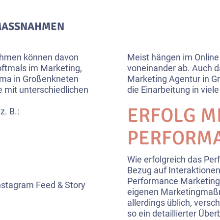
MASSNAHMEN
ahmen können davon
Meist hängen im Onlin
oftmals im Marketing,
voneinander ab. Auch d
rma in Großenkneten
Marketing Agentur in G
e mit unterschiedlichen
die Einarbeitung in vie
ERFOLG M
. B.:
PERFORM
Wie erfolgreich das Perf
Bezug auf Interaktione
Performance Marketing A
nstagram Feed & Story
eigenen Marketingmaßn
allerdings üblich, vers
so ein detaillierter Üb