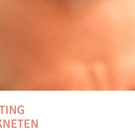
TING
NETEN