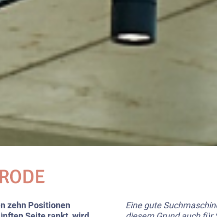
SRODE
ten zehn Positionen
Eine gute Suchmaschine
ünften Seite rankt, wird
diesem Grund auch für