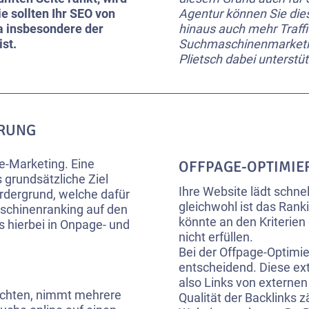
e sollten Ihr SEO von
Agentur können Sie dies
a insbesondere der
hinaus auch mehr Traffic
st.
Suchmaschinenmarketin
Plietsch dabei unterstü
ERUNG
-Marketing. Eine
OFFPAGE-OPTIMIE
 grundsätzliche Ziel
Ihre Website lädt schne
rdergrund, welche dafür
gleichwohl ist das Rank
chinenranking auf den
könnte an den Kriterien
 hierbei in Onpage- und
nicht erfüllen.
Bei der Offpage-Optimie
entscheidend. Diese ext
also Links von externen
möchten, nimmt mehrere
Qualität der Backlinks z