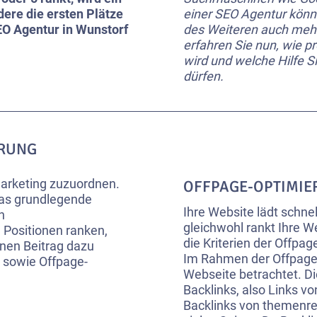
dere die ersten Plätze
einer SEO Agentur könne
SEO Agentur in Wunstorf
des Weiteren auch mehr 
erfahren Sie nun, wie 
wird und welche Hilfe S
dürfen.
ERUNG
arketing zuzuordnen.
OFFPAGE-OPTIMIE
das grundlegende
Ihre Website lädt schne
n
gleichwohl rankt Ihre W
 Positionen ranken,
die Kriterien der Offpa
nen Beitrag dazu
Im Rahmen der Offpage-
 sowie Offpage-
Webseite betrachtet. D
Backlinks, also Links vo
Backlinks von themenre