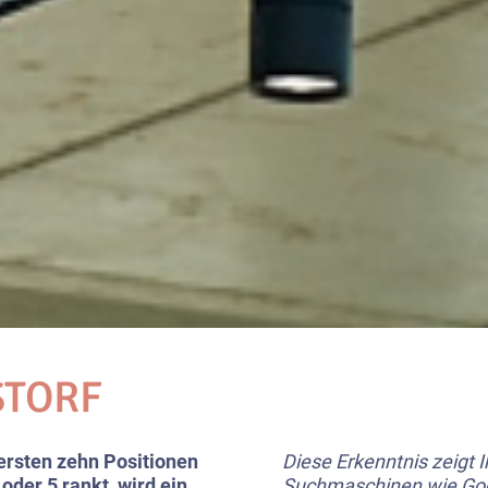
STORF
 ersten zehn Positionen
Diese Erkenntnis zeigt I
 oder 5 rankt, wird ein
Suchmaschinen wie Go