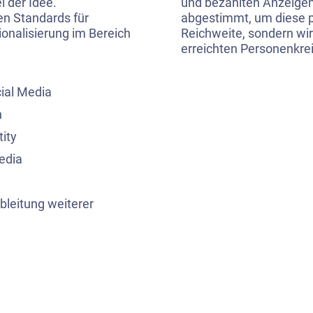
i der Idee.
und bezahlten Anzeigen 
en Standards für
abgestimmt, um diese p
onalisierung im Bereich
Reichweite, sondern wir
erreichten Personenkre
ial Media
n
ity
edia
bleitung weiterer