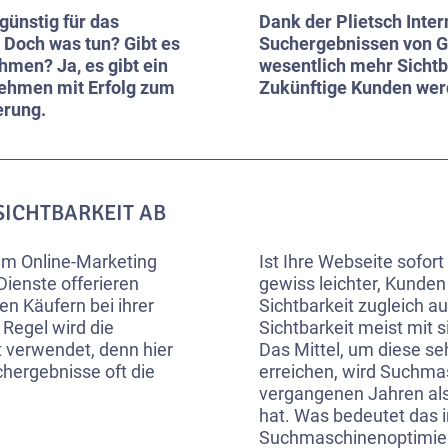
günstig für das
Dank der Plietsch Inte
 Doch was tun? Gibt es
Suchergebnissen von G
hmen? Ja, es gibt ein
wesentlich mehr Sichtba
nehmen mit Erfolg zum
Zukünftige Kunden wer
erung.
ICHTBARKEIT AB
im Online-Marketing
Ist Ihre Webseite sofort
Dienste offerieren
gewiss leichter, Kunde
n Käufern bei ihrer
Sichtbarkeit zugleich 
Regel wird die
Sichtbarkeit meist mit 
t verwendet, denn hier
Das Mittel, um diese se
uchergebnisse oft die
erreichen, wird Suchma
vergangenen Jahren al
hat. Was bedeutet das i
Suchmaschinenoptimieru