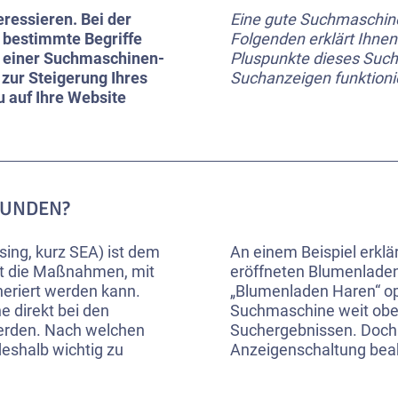
eressieren. Bei der
Eine gute Suchmaschin
 bestimmte Begriffe
Folgenden erklärt Ihnen 
uf einer Suchmaschinen-
Pluspunkte dieses Suc
ur Steigerung Ihres
Suchanzeigen funktioni
u auf Ihre Website
KUNDEN?
ing, kurz SEA) ist dem
An einem Beispiel erklär
t die Maßnahmen, mit
eröffneten Blumenladen
eneriert werden kann.
„Blumenladen Haren“ op
e direkt bei den
Suchmaschine weit oben
erden. Nach welchen
Suchergebnissen. Doch 
deshalb wichtig zu
Anzeigenschaltung beabs