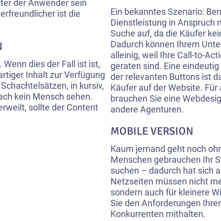
hter der Anwender sein
Ein bekanntes Szenario: Ben
rfreundlicher ist die
Dienstleistung in Anspruch 
Suche auf, da die Käufer ke
Dadurch können Ihrem Unter
N
alleinig, weil Ihre Call-to-A
Wenn dies der Fall ist ist,
geraten sind. Eine eindeuti
artiger Inhalt zur Verfügung
der relevanten Buttons ist d
chachtelsätzen, in kursiv,
Käufer auf der Website. Für 
fach kein Mensch sehen.
brauchen Sie eine Webdesign
rweilt, sollte der Content
andere Agenturen.
MOBILE VERSION
Kaum jemand geht noch ohn
Menschen gebrauchen Ihr S
suchen – dadurch hat sich 
Netzseiten müssen nicht me
sondern auch für kleinere 
Sie den Anforderungen Ihre
Konkurrenten mithalten.