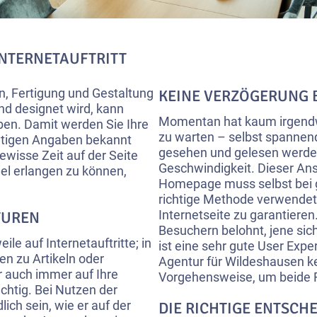
INTERNETAUFTRITT
n, Fertigung und Gestaltung
KEINE VERZÖGERUNG 
d designet wird, kann
Momentan hat kaum irgendwe
ben. Damit werden Sie Ihre
zu warten – selbst spannend
htigen Angaben bekannt
gesehen und gelesen werden
ewisse Zeit auf der Seite
Geschwindigkeit. Dieser Ans
iel erlangen zu können,
Homepage muss selbst bei g
richtige Methode verwendet
Internetseite zu garantieren
TUREN
Besuchern belohnt, jene sich
e auf Internetauftritte; in
ist eine sehr gute User Exp
en zu Artikeln oder
Agentur für Wildeshausen k
 auch immer auf Ihre
Vorgehensweise, um beide Fl
chtig. Bei Nutzen der
ich sein, wie er auf der
DIE RICHTIGE ENTSCH